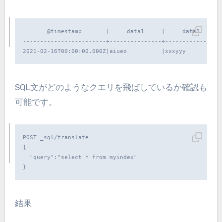
       @timestamp       |     data1     |     data2     

------------------------+---------------+---------------

2021-02-16T00:00:00.000Z|aiueo          |xxxyyy         
SQL文がどのようなクエリを飛ばしているか確認も
可能です。
POST _sql/translate

{

  "query":"select * from myindex"

}
結果