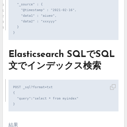
  "_source" : {

    "@timestamp" : "2021-02-16",

    "data1" : "aiueo",

    "data2" : "xxxyyy"

  }

Elasticsearch SQLでSQL
文でインデックス検索
POST _sql?format=txt

{

  "query":"select * from myindex"

}
結果