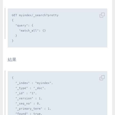
GET myindex/_search?pretty

{

  "query": {

    "match_all": {}

  }

}
結果
{

  "_index" : "myindex",

  "_type" : "_doc",

  "_id" : "1",

  "_version" : 1,

  "_seq_no" : 0,

  "_primary_term" : 1,

  "found" : true,
