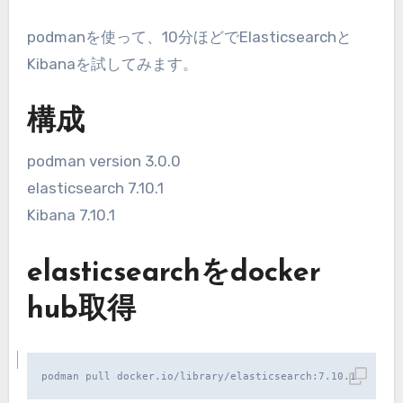
podmanを使って、10分ほどでElasticsearchと
Kibanaを試してみます。
構成
podman version 3.0.0
elasticsearch 7.10.1
Kibana 7.10.1
elasticsearchをdocker
hub取得
podman pull docker.io/library/elasticsearch:7.10.1