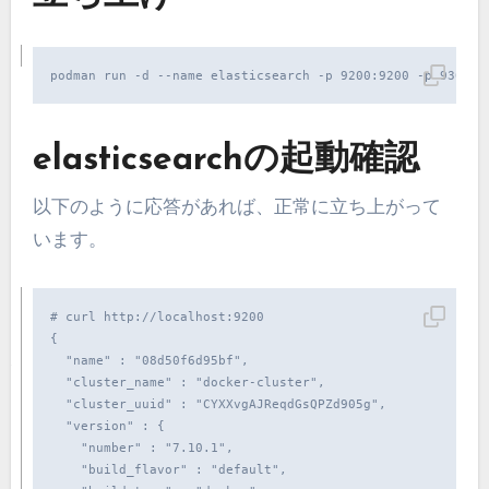
podman run -d --name elasticsearch -p 9200:9200 -p 9300:9
elasticsearchの起動確認
以下のように応答があれば、正常に立ち上がって
います。
# curl http://localhost:9200

{

  "name" : "08d50f6d95bf",

  "cluster_name" : "docker-cluster",

  "cluster_uuid" : "CYXXvgAJReqdGsQPZd905g",

  "version" : {

    "number" : "7.10.1",

    "build_flavor" : "default",
