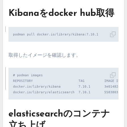
Kibanaをdocker hub取得
podman pull docker.io/library/kibana:7.10.1
取得したイメージを確認します。
# podman images

REPOSITORY                       TAG          IMAGE ID    
docker.io/library/kibana         7.10.1       3e014820ee3f
docker.io/library/elasticsearch  7.10.1       558380375f1
elasticsearchのコンテナ
立ち上げ