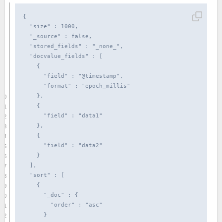
{

  "size" : 1000,

  "_source" : false,

  "stored_fields" : "_none_",

  "docvalue_fields" : [

    {

      "field" : "@timestamp",

      "format" : "epoch_millis"

    },

    {

      "field" : "data1"

    },

    {

      "field" : "data2"

    }

  ],

  "sort" : [

    {

      "_doc" : {

        "order" : "asc"

      }
