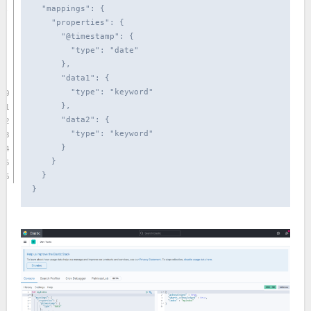
  "mappings": {

    "properties": { 

      "@timestamp": {

        "type": "date"

      },

      "data1": {

        "type": "keyword"

      },

      "data2": {

        "type": "keyword"

      }

    }

  }

}