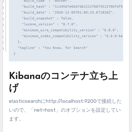
    "build_type" : "docker",

    "build_hash" : "1c34507e66d7db1211f66f3513706fdf548736
    "build_date" : "2020-12-05T01:00:33.671820Z",

    "build_snapshot" : false,

    "lucene_version" : "8.7.0",

    "minimum_wire_compatibility_version" : "6.8.0",

    "minimum_index_compatibility_version" : "6.0.0-beta1"

  },

  "tagline" : "You Know, for Search"

}
Kibanaのコンテナ立ち上
げ
elasticsearchにhttp://localhost:9200で接続した
いので、「net=host」のオプションを設定してい
ます。