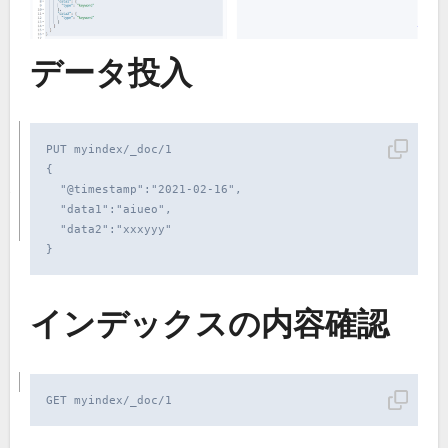
データ投入
PUT myindex/_doc/1

{

  "@timestamp":"2021-02-16",

  "data1":"aiueo",

  "data2":"xxxyyy"

}
インデックスの内容確認
GET myindex/_doc/1