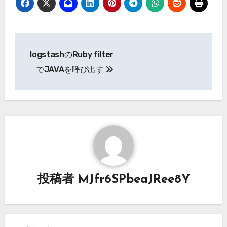
投
logstashのRuby filter
稿
でJAVAを呼び出す
ナ
ビ
ゲ
ー
シ
投稿者
MJfr6SPbeaJRee8Y
ョ
ン