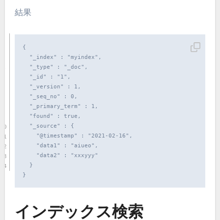
結果
{

  "_index" : "myindex",

  "_type" : "_doc",

  "_id" : "1",

  "_version" : 1,

  "_seq_no" : 0,

  "_primary_term" : 1,

  "found" : true,

  "_source" : {

    "@timestamp" : "2021-02-16",

    "data1" : "aiueo",

    "data2" : "xxxyyy"

  }

インデックス検索