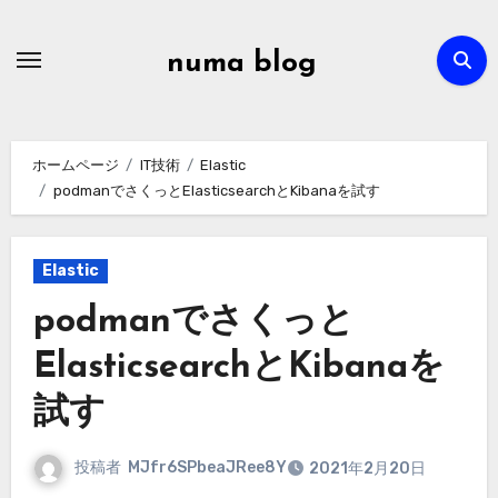
内
容
numa blog
を
ス
キ
ホームページ
IT技術
Elastic
ッ
podmanでさくっとElasticsearchとKibanaを試す
プ
Elastic
podmanでさくっと
ElasticsearchとKibanaを
試す
投稿者
MJfr6SPbeaJRee8Y
2021年2月20日