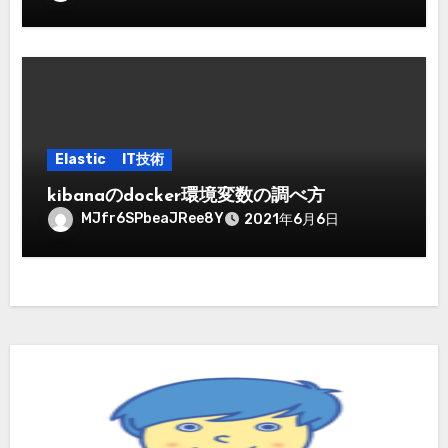
Elastic
IT技術
kibanaのdocker環境変数の調べ方
MJfr6SPbeaJRee8Y
2021年6月6日