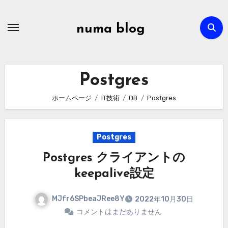
内
容
numa blog
を
ス
キ
Postgres
ッ
プ
ホームページ
IT技術
DB
Postgres
Postgres
Postgres クライアントの
keepalive設定
MJfr6SPbeaJRee8Y
2022年10月30日
コメントはまだありません